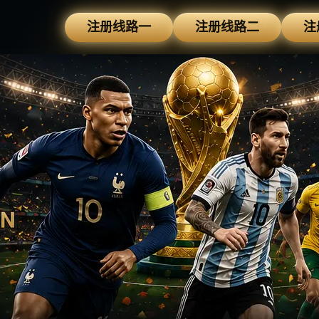
注册线路一
注册线路二
注
DB电竞
精品项目
公司简讯
公司服务
找到
DB电
公司简讯
首页
公司简讯